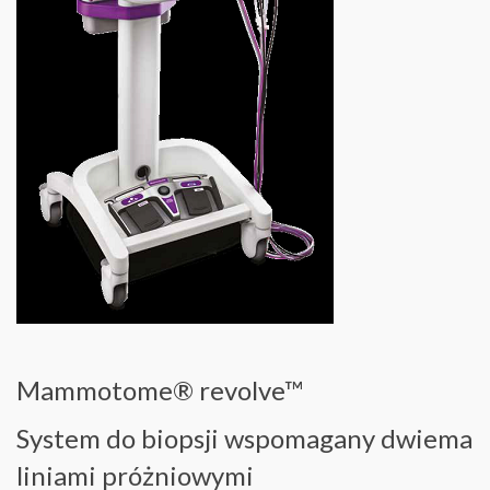
Mammotome® revolve™
System do biopsji wspomagany dwiema
liniami próżniowymi