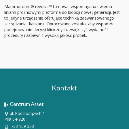
Mammotome® revolve™ to nowa, wspomagana dwiema
liniami próżniowymi platforma do biopsji nowej generacji. Jest
to jedyne urządzenie oferujące technikę zaawansowanego
zarządzania tkankami. Opracowane zostało, aby wspomóc
podejmowanie decyzji klinicznych, zwiększyć wydajność
procedury i zapewnić wysoką jakość próbek.
Kontakt
Centrum Asset
ul. Podchorążych 1
Piła 64-920
733 159 333